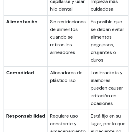
cepillarse y usar
limpieza más
hilo dental
cuidadosa
Alimentación
Sin restricciones
Es posible que
de alimentos
se deban evitar
cuando se
alimentos
retiran los
pegajosos,
alineadores
crujientes o
duros
Comodidad
Alineadores de
Los brackets y
plástico liso
alambres
pueden causar
irritación en
ocasiones
Responsabilidad
Requiere uso
Está fijo en su
constante y
lugar, por lo que
almacenamiento
el paciente no